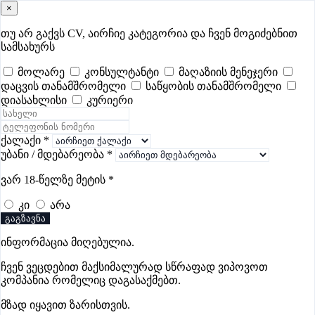
×
samushao
.ge
შესვლა
თუ არ გაქვს CV, აირჩიე კატეგორია და ჩვენ მოგიძებნით
სამსახურს
ყველა
- 509
Remote Worldwide
- 295
დღევანდელი
- 0
მოლარე
კონსულტანტი
მაღაზიის მენეჯერი
დაცვის თანამშრომელი
საწყობის თანამშრომელი
ფავორიტები
პოპულარული
- 400
შენთვის ამორჩეული
- 0
დიასახლისი
კურიერი
CV გარეშე მიგიღებენ
- 1
უმაღლესი ანაზღაურება
- 286
შენი CV ერგება
- —
ქალაქი
*
უბანი / მდებარეობა
*
აზარტულის ვაკანსიები ჭიათურაში
ვარ 18-წელზე მეტის
*
კი
არა
ვაკანსიები არ მოიძებნა „აზარტულის ვაკანსიები
გაგზავნა
ჭიათურაში“-ით, მაგრამ იხილეთ სხვა ვაკანსიები
ინფორმაცია მიღებულია.
ჩვენ ვეცდებით მაქსიმალურად სწრაფად ვიპოვოთ
კომპანია რომელიც დაგასაქმებთ.
გოუნეტი
მზად იყავით ზარისთვის.