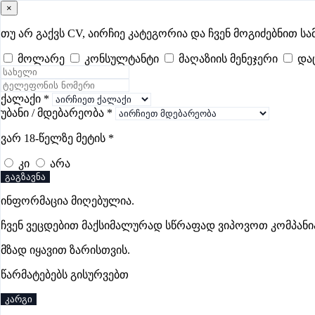
×
samushao
.ge
შესვლა
თუ არ გაქვს CV, აირჩიე კატეგორია და ჩვენ მოგიძებნით სა
მოლარე
კონსულტანტი
მაღაზიის მენეჯერი
და
ყველა
- 632
Remote Worldwide
- 289
დღევანდელი
- 18
ფავორ
ადმინისტრატორის ვაკანსიები გორში
ქალაქი
*
უბანი / მდებარეობა
*
ვარ 18-წელზე მეტის
*
ბემონი ინჟინერია და მშენებლობა
კი
არა
გაგზავნა
ინფორმაცია მიღებულია.
ჩვენ ვეცდებით მაქსიმალურად სწრაფად ვიპოვოთ კომპანი
მზად იყავით ზარისთვის.
წარმატებებს გისურვებთ
კარგი