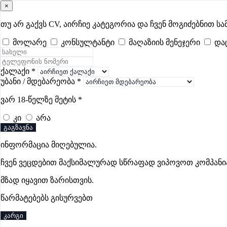
×
samushao
.ge
შესვლა
თუ არ გაქვს CV, აირჩიე კატეგორია და ჩვენ მოგიძებნით სა
მოლარე
კონსულტანტი
მაღაზიის მენეჯერი
და
ყველა
- 495
Remote Worldwide
- 295
დღევანდელი
- 1
ფავორი
ლოჯისტიკის ვაკანსიები ზესტაფონში
ქალაქი
*
უბანი / მდებარეობა
*
ვარ 18-წელზე მეტის
*
ვაკანსიები არ მოიძებნა „ლოჯისტიკის ვაკანსიები ზესტაფო
კი
არა
გაგზავნა
ინფორმაცია მიღებულია.
გოუნეტი
ჩვენ ვეცდებით მაქსიმალურად სწრაფად ვიპოვოთ კომპანი
პრემიუმი
მზად იყავით ზარისთვის.
წარმატებებს გისურვებთ
კარგი