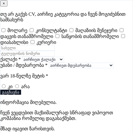
×
samushao
.ge
შესვლა
თუ არ გაქვს CV, აირჩიე კატეგორია და ჩვენ მოგიძებნით
სამსახურს
ყველა
- 617
Remote Worldwide
- 293
დღევანდელი
- 1
მოლარე
კონსულტანტი
მაღაზიის მენეჯერი
დაცვის თანამშრომელი
საწყობის თანამშრომელი
ფავორიტები
პოპულარული
- 400
შენთვის ამორჩეული
- 0
დიასახლისი
კურიერი
CV გარეშე მიგიღებენ
- 1
უმაღლესი ანაზღაურება
- 326
შენი CV ერგება
- —
ქალაქი
*
უბანი / მდებარეობა
*
ლოჯისტიკის ვაკანსიები ფოთში
ვარ 18-წელზე მეტის
*
კი
არა
გაგზავნა
ინფორმაცია მიღებულია.
პარტნიორი
ჩვენ ვეცდებით მაქსიმალურად სწრაფად ვიპოვოთ
კომპანია რომელიც დაგასაქმებთ.
მზად იყავით ზარისთვის.