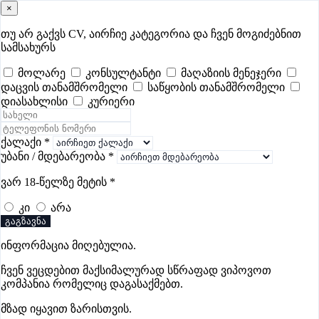
×
samushao
.ge
შესვლა
თუ არ გაქვს CV, აირჩიე კატეგორია და ჩვენ მოგიძებნით
სამსახურს
ყველა
- 673
Remote Worldwide
- 289
დღევანდელი
- 12
მოლარე
კონსულტანტი
მაღაზიის მენეჯერი
დაცვის თანამშრომელი
საწყობის თანამშრომელი
ფავორიტები
პოპულარული
- 400
შენთვის ამორჩეული
- 0
დიასახლისი
კურიერი
CV გარეშე მიგიღებენ
- 1
უმაღლესი ანაზღაურება
- 348
შენი CV ერგება
- —
ქალაქი
*
უბანი / მდებარეობა
*
ლოჯისტიკის ვაკანსიები თბილისში
ვარ 18-წელზე მეტის
*
კი
არა
გაგზავნა
ინფორმაცია მიღებულია.
Gebrüder Weiss
ჩვენ ვეცდებით მაქსიმალურად სწრაფად ვიპოვოთ
პრემიუმი
კომპანია რომელიც დაგასაქმებთ.
მზად იყავით ზარისთვის.