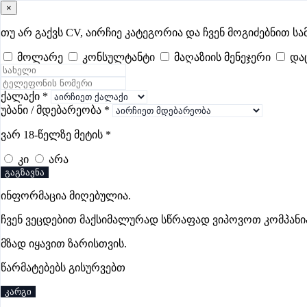
×
samushao
.ge
შესვლა
თუ არ გაქვს CV, აირჩიე კატეგორია და ჩვენ მოგიძებნით სა
მოლარე
კონსულტანტი
მაღაზიის მენეჯერი
და
ყველა
- 509
Remote Worldwide
- 295
დღევანდელი
- 0
ფავორი
ფარმაციის ვაკანსიები ფოთში
ქალაქი
*
უბანი / მდებარეობა
*
ვარ 18-წელზე მეტის
*
ვაკანსიები არ მოიძებნა „ფარმაციის ვაკანსიები ფოთში“-ი
კი
არა
გაგზავნა
ინფორმაცია მიღებულია.
გოუნეტი
ჩვენ ვეცდებით მაქსიმალურად სწრაფად ვიპოვოთ კომპანი
პრემიუმი
მზად იყავით ზარისთვის.
წარმატებებს გისურვებთ
კარგი