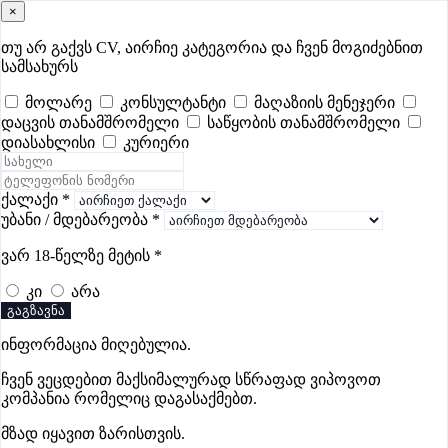
×
samushao
.ge
შესვლა
თუ არ გაქვს CV, აირჩიე კატეგორია და ჩვენ მოგიძებნით
სამსახურს
ყველა
- 507
Remote Worldwide
- 295
დღევანდელი
- 0
მოლარე
კონსულტანტი
მაღაზიის მენეჯერი
დაცვის თანამშრომელი
საწყობის თანამშრომელი
ფავორიტები
პოპულარული
- 400
შენთვის ამორჩეული
- 0
დიასახლისი
კურიერი
CV გარეშე მიგიღებენ
- 1
უმაღლესი ანაზღაურება
- 285
შენი CV ერგება
- —
ქალაქი
*
უბანი / მდებარეობა
*
დისტრიბუციის ვაკანსიები ჭიათურაში
ვარ 18-წელზე მეტის
*
კი
არა
ვაკანსიები არ მოიძებნა „დისტრიბუციის ვაკანსიები
გაგზავნა
ჭიათურაში“-ით, მაგრამ იხილეთ სხვა ვაკანსიები
ინფორმაცია მიღებულია.
ჩვენ ვეცდებით მაქსიმალურად სწრაფად ვიპოვოთ
კომპანია რომელიც დაგასაქმებთ.
გოუნეტი
მზად იყავით ზარისთვის.