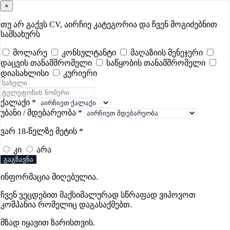
×
samushao
.ge
შესვლა
თუ არ გაქვს CV, აირჩიე კატეგორია და ჩვენ მოგიძებნით
სამსახურს
ყველა
- 617
Remote Worldwide
- 293
დღევანდელი
- 1
მოლარე
კონსულტანტი
მაღაზიის მენეჯერი
დაცვის თანამშრომელი
საწყობის თანამშრომელი
ფავორიტები
პოპულარული
- 400
შენთვის ამორჩეული
- 0
დიასახლისი
კურიერი
CV გარეშე მიგიღებენ
- 1
უმაღლესი ანაზღაურება
- 326
შენი CV ერგება
- —
ქალაქი
*
უბანი / მდებარეობა
*
დაცვის ვაკანსიები მარნეულში
ვარ 18-წელზე მეტის
*
კი
არა
ვაკანსიები არ მოიძებნა „დაცვის ვაკანსიები მარნეულში“-
გაგზავნა
ით, მაგრამ იხილეთ სხვა ვაკანსიები
ინფორმაცია მიღებულია.
ჩვენ ვეცდებით მაქსიმალურად სწრაფად ვიპოვოთ
კომპანია რომელიც დაგასაქმებთ.
Gba Connect
მზად იყავით ზარისთვის.