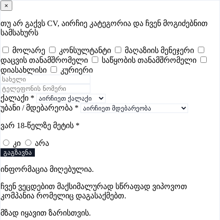
×
samushao
.ge
შესვლა
თუ არ გაქვს CV, აირჩიე კატეგორია და ჩვენ მოგიძებნით
სამსახურს
ყველა
- 349
Remote Worldwide
- 297
დღევანდელი
- 3
მოლარე
კონსულტანტი
მაღაზიის მენეჯერი
დაცვის თანამშრომელი
საწყობის თანამშრომელი
ფავორიტები
პოპულარული
- 349
შენთვის ამორჩეული
- 0
დიასახლისი
კურიერი
CV გარეშე მიგიღებენ
- 1
უმაღლესი ანაზღაურება
- 229
შენი CV ერგება
- —
ქალაქი
*
უბანი / მდებარეობა
*
საცალო ვაჭრობის ვაკანსიები
ვარ 18-წელზე მეტის
*
თბილისში
კი
არა
გაგზავნა
ინფორმაცია მიღებულია.
Eurobrand
ჩვენ ვეცდებით მაქსიმალურად სწრაფად ვიპოვოთ
კომპანია რომელიც დაგასაქმებთ.
პრემიუმი
მზად იყავით ზარისთვის.