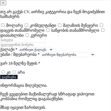
×
samushao
.ge
შესვლა
თუ არ გაქვს CV, აირჩიე კატეგორია და ჩვენ მოგიძებნით
სამსახურს
ყველა
- 736
Remote Worldwide
- 289
დღევანდელი
- 0
მოლარე
კონსულტანტი
მაღაზიის მენეჯერი
დაცვის თანამშრომელი
საწყობის თანამშრომელი
ფავორიტები
პოპულარული
- 400
შენთვის ამორჩეული
- 0
დიასახლისი
კურიერი
CV გარეშე მიგიღებენ
- 1
უმაღლესი ანაზღაურება
- 360
შენი CV ერგება
- —
ქალაქი
*
უბანი / მდებარეობა
*
საბანკო-საფინანსო ვაკანსიები
ვარ 18-წელზე მეტის
*
ზუგდიდში
კი
არა
გაგზავნა
ვაკანსიები არ მოიძებნა „საბანკო-საფინანსო ვაკანსიები
ინფორმაცია მიღებულია.
ზუგდიდში“-ით, მაგრამ იხილეთ სხვა ვაკანსიები
ჩვენ ვეცდებით მაქსიმალურად სწრაფად ვიპოვოთ
კომპანია რომელიც დაგასაქმებთ.
მზად იყავით ზარისთვის.
Gba Connect