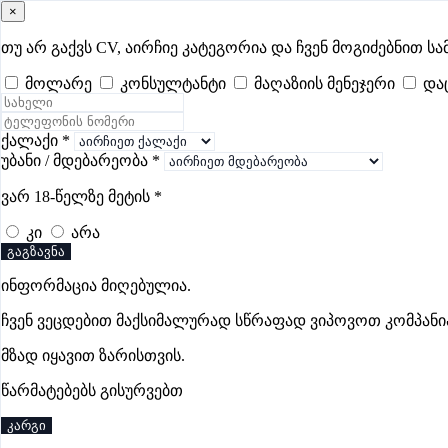
×
samushao
.ge
შესვლა
თუ არ გაქვს CV, აირჩიე კატეგორია და ჩვენ მოგიძებნით სა
მოლარე
კონსულტანტი
მაღაზიის მენეჯერი
და
ყველა
- 617
Remote Worldwide
- 293
დღევანდელი
- 1
ფავორი
იურიდიულის ვაკანსიები თბილისში
ქალაქი
*
უბანი / მდებარეობა
*
ვარ 18-წელზე მეტის
*
ვაკანსიები არ მოიძებნა „იურიდიულის ვაკანსიები თბილისშ
კი
არა
გაგზავნა
ინფორმაცია მიღებულია.
Gba Connect
ჩვენ ვეცდებით მაქსიმალურად სწრაფად ვიპოვოთ კომპანი
პრემიუმი
მზად იყავით ზარისთვის.
წარმატებებს გისურვებთ
კარგი