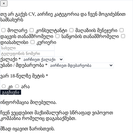
×
samushao
.ge
შესვლა
თუ არ გაქვს CV, აირჩიე კატეგორია და ჩვენ მოგიძებნით
სამსახურს
ყველა
- 617
Remote Worldwide
- 293
დღევანდელი
- 1
მოლარე
კონსულტანტი
მაღაზიის მენეჯერი
დაცვის თანამშრომელი
საწყობის თანამშრომელი
ფავორიტები
პოპულარული
- 400
შენთვის ამორჩეული
- 0
დიასახლისი
კურიერი
CV გარეშე მიგიღებენ
- 1
უმაღლესი ანაზღაურება
- 326
შენი CV ერგება
- —
ქალაქი
*
უბანი / მდებარეობა
*
ფარმაციის ვაკანსიები თბილისში
ვარ 18-წელზე მეტის
*
კი
არა
ვაკანსიები არ მოიძებნა „ფარმაციის ვაკანსიები
გაგზავნა
თბილისში“-ით, მაგრამ იხილეთ სხვა ვაკანსიები
ინფორმაცია მიღებულია.
ჩვენ ვეცდებით მაქსიმალურად სწრაფად ვიპოვოთ
კომპანია რომელიც დაგასაქმებთ.
Gba Connect
მზად იყავით ზარისთვის.