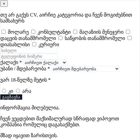
×
samushao
.ge
შესვლა
თუ არ გაქვს CV, აირჩიე კატეგორია და ჩვენ მოგიძებნით
სამსახურს
ყველა
- 736
Remote Worldwide
- 289
დღევანდელი
- 0
მოლარე
კონსულტანტი
მაღაზიის მენეჯერი
დაცვის თანამშრომელი
საწყობის თანამშრომელი
ფავორიტები
პოპულარული
- 400
შენთვის ამორჩეული
- 0
დიასახლისი
კურიერი
CV გარეშე მიგიღებენ
- 1
უმაღლესი ანაზღაურება
- 360
შენი CV ერგება
- —
ქალაქი
*
უბანი / მდებარეობა
*
ფაბრიკა, წარმოების ვაკანსიები
ვარ 18-წელზე მეტის
*
ზესტაფონში
კი
არა
გაგზავნა
ვაკანსიები არ მოიძებნა „ფაბრიკა, წარმოების ვაკანსიები
ინფორმაცია მიღებულია.
ზესტაფონში“-ით, მაგრამ იხილეთ სხვა ვაკანსიები
ჩვენ ვეცდებით მაქსიმალურად სწრაფად ვიპოვოთ
კომპანია რომელიც დაგასაქმებთ.
მზად იყავით ზარისთვის.
Gba Connect