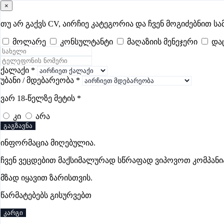
×
samushao
.ge
შესვლა
თუ არ გაქვს CV, აირჩიე კატეგორია და ჩვენ მოგიძებნით სა
მოლარე
კონსულტანტი
მაღაზიის მენეჯერი
და
ყველა
- 379
Remote Worldwide
- 296
დღევანდელი
- 1
ფავორი
ცხოველების მოვლის ვაკანსიები თბი
ქალაქი
*
უბანი / მდებარეობა
*
ვარ 18-წელზე მეტის
*
კი
არა
.
გაგზავნა
ინფორმაცია მიღებულია.
ჩვენ ვეცდებით მაქსიმალურად სწრაფად ვიპოვოთ კომპანი
მზად იყავით ზარისთვის.
წარმატებებს გისურვებთ
კარგი