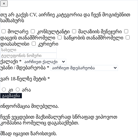
×
samushao
.ge
შესვლა
თუ არ გაქვს CV, აირჩიე კატეგორია და ჩვენ მოგიძებნით
სამსახურს
ყველა
- 436
Remote Worldwide
- 295
დღევანდელი
- 2
მოლარე
კონსულტანტი
მაღაზიის მენეჯერი
დაცვის თანამშრომელი
საწყობის თანამშრომელი
ფავორიტები
პოპულარული
- 400
შენთვის ამორჩეული
- 0
დიასახლისი
კურიერი
CV გარეშე მიგიღებენ
- 1
უმაღლესი ანაზღაურება
- 260
შენი CV ერგება
- —
ქალაქი
*
უბანი / მდებარეობა
*
მზარეულის ვაკანსიები გორში
ვარ 18-წელზე მეტის
*
კი
არა
ვაკანსიები არ მოიძებნა „მზარეულის ვაკანსიები გორში“-
გაგზავნა
ით, მაგრამ იხილეთ სხვა ვაკანსიები
ინფორმაცია მიღებულია.
ჩვენ ვეცდებით მაქსიმალურად სწრაფად ვიპოვოთ
კომპანია რომელიც დაგასაქმებთ.
გოუნეტი
მზად იყავით ზარისთვის.