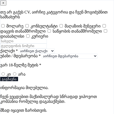
×
samushao
.ge
შესვლა
თუ არ გაქვს CV, აირჩიე კატეგორია და ჩვენ მოგიძებნით
სამსახურს
ყველა
- 421
Remote Worldwide
- 296
დღევანდელი
- 0
მოლარე
კონსულტანტი
მაღაზიის მენეჯერი
დაცვის თანამშრომელი
საწყობის თანამშრომელი
ფავორიტები
პოპულარული
- 400
შენთვის ამორჩეული
- 0
დიასახლისი
კურიერი
CV გარეშე მიგიღებენ
- 1
უმაღლესი ანაზღაურება
- 254
შენი CV ერგება
- —
ქალაქი
*
უბანი / მდებარეობა
*
მძღოლის ვაკანსიები ბათუმში
ვარ 18-წელზე მეტის
*
კი
არა
გაგზავნა
ინფორმაცია მიღებულია.
დიპლომატ ჰოლდინგი
ჩვენ ვეცდებით მაქსიმალურად სწრაფად ვიპოვოთ
კომპანია რომელიც დაგასაქმებთ.
მზად იყავით ზარისთვის.