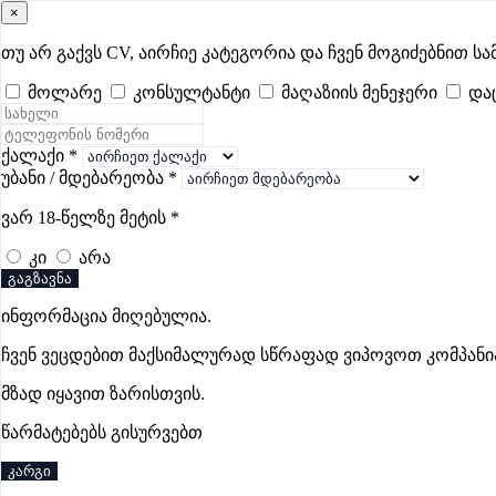
×
samushao
.ge
შესვლა
თუ არ გაქვს CV, აირჩიე კატეგორია და ჩვენ მოგიძებნით სა
მოლარე
კონსულტანტი
მაღაზიის მენეჯერი
და
ყველა
- 586
Remote Worldwide
- 293
დღევანდელი
- 3
ფავორი
ლოჯისტიკის ვაკანსიები მესტიაში
ქალაქი
*
უბანი / მდებარეობა
*
ვარ 18-წელზე მეტის
*
ვაკანსიები არ მოიძებნა „ლოჯისტიკის ვაკანსიები მესტიაში
კი
არა
გაგზავნა
ინფორმაცია მიღებულია.
გოუნეტი
ჩვენ ვეცდებით მაქსიმალურად სწრაფად ვიპოვოთ კომპანი
პრემიუმი
მზად იყავით ზარისთვის.
წარმატებებს გისურვებთ
კარგი