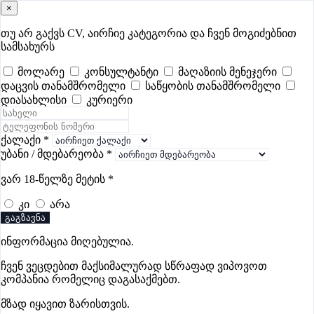
×
samushao
.ge
შესვლა
თუ არ გაქვს CV, აირჩიე კატეგორია და ჩვენ მოგიძებნით
სამსახურს
ყველა
- 518
Remote Worldwide
- 293
დღევანდელი
- 6
მოლარე
კონსულტანტი
მაღაზიის მენეჯერი
დაცვის თანამშრომელი
საწყობის თანამშრომელი
ფავორიტები
პოპულარული
- 400
შენთვის ამორჩეული
- 0
დიასახლისი
კურიერი
CV გარეშე მიგიღებენ
- 1
უმაღლესი ანაზღაურება
- 291
შენი CV ერგება
- —
ქალაქი
*
უბანი / მდებარეობა
*
ფაბრიკა, წარმოების ვაკანსიები
ვარ 18-წელზე მეტის
*
ჭიათურაში
კი
არა
გაგზავნა
ვაკანსიები არ მოიძებნა „ფაბრიკა, წარმოების ვაკანსიები
ინფორმაცია მიღებულია.
ჭიათურაში“-ით, მაგრამ იხილეთ სხვა ვაკანსიები
ჩვენ ვეცდებით მაქსიმალურად სწრაფად ვიპოვოთ
კომპანია რომელიც დაგასაქმებთ.
მზად იყავით ზარისთვის.
გოუნეტი