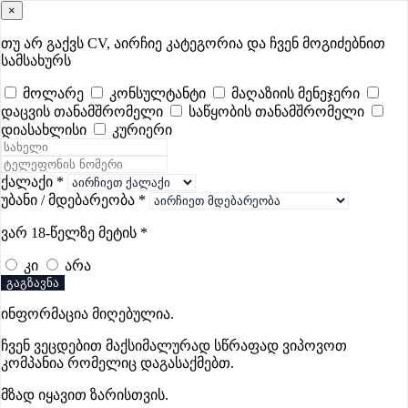
×
samushao
.ge
შესვლა
თუ არ გაქვს CV, აირჩიე კატეგორია და ჩვენ მოგიძებნით
სამსახურს
ყველა
- 379
Remote Worldwide
- 296
დღევანდელი
- 1
მოლარე
კონსულტანტი
მაღაზიის მენეჯერი
დაცვის თანამშრომელი
საწყობის თანამშრომელი
ფავორიტები
პოპულარული
- 379
შენთვის ამორჩეული
- 0
დიასახლისი
კურიერი
CV გარეშე მიგიღებენ
- 1
უმაღლესი ანაზღაურება
- 239
შენი CV ერგება
- —
ქალაქი
*
უბანი / მდებარეობა
*
დიასახლისის ვაკანსიები ფოთში
ვარ 18-წელზე მეტის
*
კი
არა
ვაკანსიები არ მოიძებნა „დიასახლისის ვაკანსიები
გაგზავნა
ფოთში“-ით, მაგრამ იხილეთ სხვა ვაკანსიები
ინფორმაცია მიღებულია.
ჩვენ ვეცდებით მაქსიმალურად სწრაფად ვიპოვოთ
კომპანია რომელიც დაგასაქმებთ.
გოუნეტი
მზად იყავით ზარისთვის.