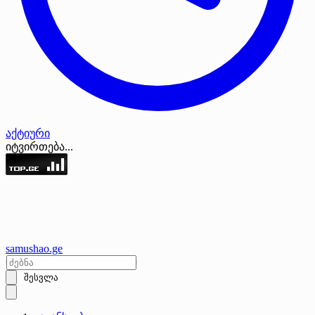
აქტიური
იტვირთება...
samushao
.ge
შესვლა