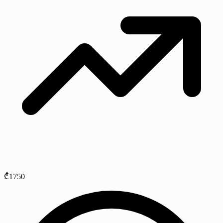
₾1750