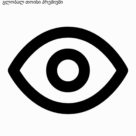
გლობალ თოისი
პრემიუმი