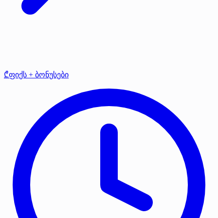
₾ფიქს + ბონუსები