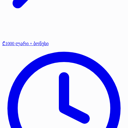
₾1000 ლარი + ბონუსი