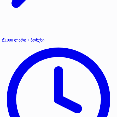
₾1000 ლარი + ბონუსი