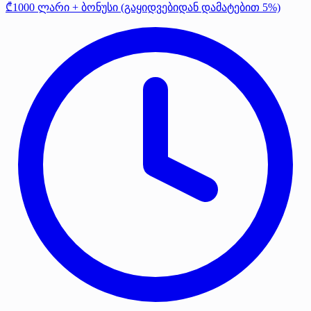
₾1000 ლარი + ბონუსი (გაყიდვებიდან დამატებით 5%)