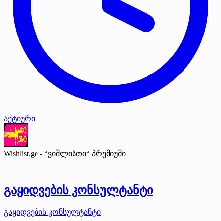
აქტიური
Wishlist.ge - “ვიშლისთი“
პრემიუმი
გაყიდვების კონსულტანტი
გაყიდვების კონსულტანტი