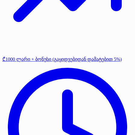
₾1000 ლარი + ბონუსი (გაყიდვებიდან დამატებით 5%)