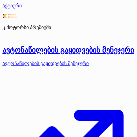
აქტიური
კ-მოტორსი
პრემიუმი
ავტონაწილების გაყიდვების მენეჯერი
ავტონაწილების გაყიდვების მენეჯერი