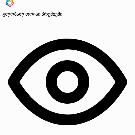
გლობალ თოისი
პრემიუმი