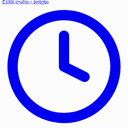
₾1000 ლარი + ბონუსი