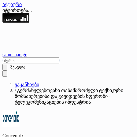
აქტიური
იტვირთება...
samushao
.ge
შესვლა
ვაკანსიები
/
გერმანულენოვანი თანამშრომელი ტექნიკური
მომსახურებისა და გაყიდვების სფეროში -
ტელეკომუნიკაციების ინდუსტრია
Concentrix