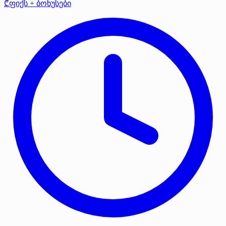
₾ფიქს + ბონუსები