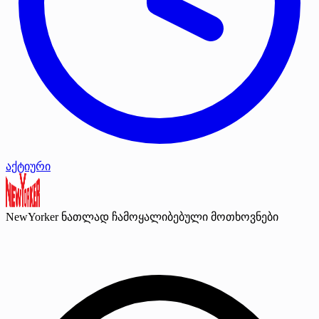
აქტიური
NewYorker
ნათლად ჩამოყალიბებული მოთხოვნები