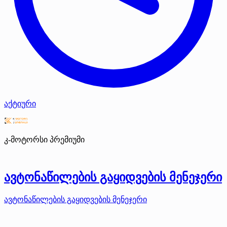
აქტიური
კ-მოტორსი
პრემიუმი
ავტონაწილების გაყიდვების მენეჯერი
ავტონაწილების გაყიდვების მენეჯერი