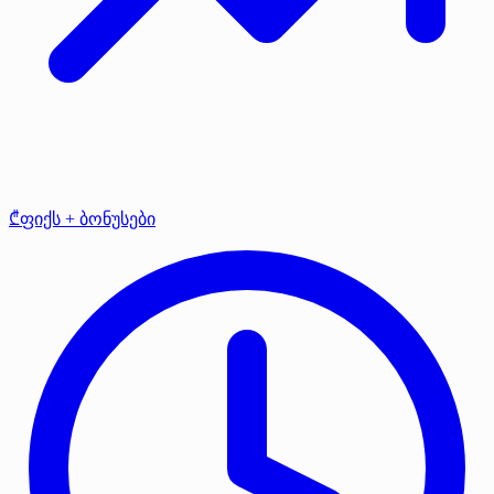
₾ფიქს + ბონუსები