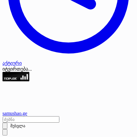
აქტიური
იტვირთება...
samushao
.ge
შესვლა