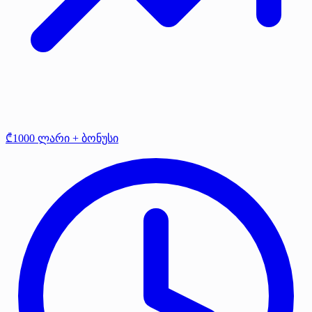
₾1000 ლარი + ბონუსი