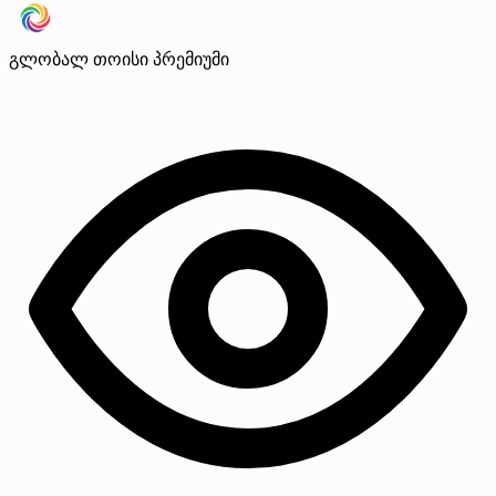
გლობალ თოისი
პრემიუმი