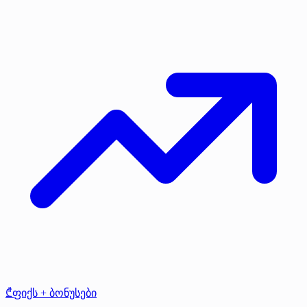
₾ფიქს + ბონუსები