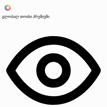
გლობალ თოისი
პრემიუმი