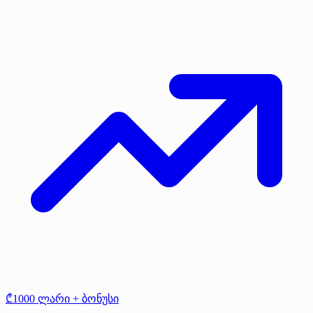
₾1000 ლარი + ბონუსი