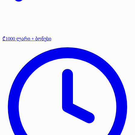
₾1000 ლარი + ბონუსი