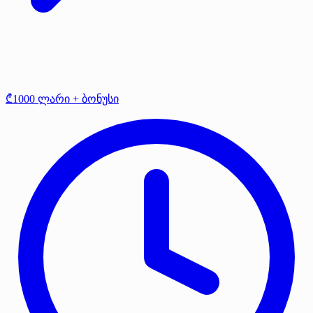
₾1000 ლარი + ბონუსი