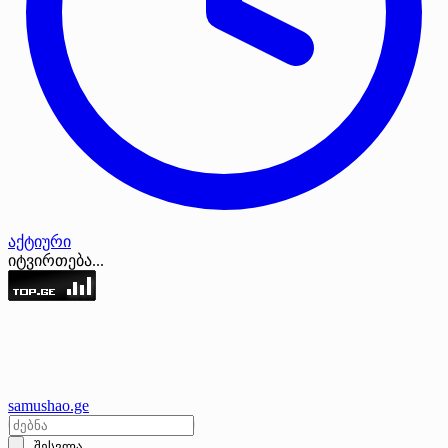
აქტიური
იტვირთება...
samushao
.ge
შესვლა