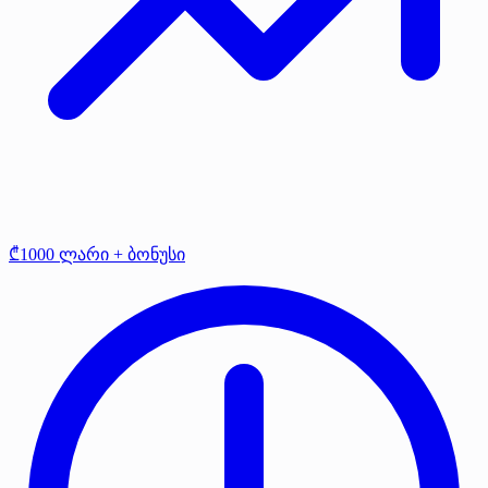
₾1000 ლარი + ბონუსი