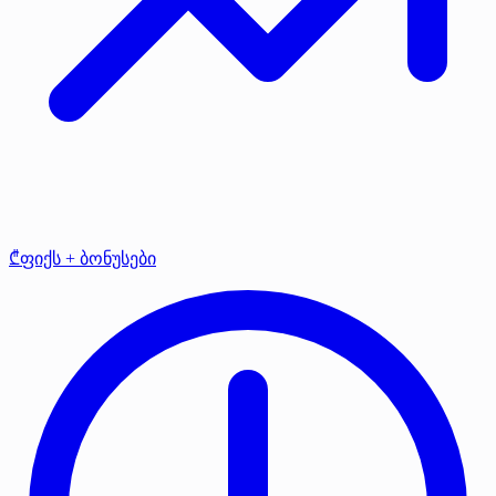
₾ფიქს + ბონუსები