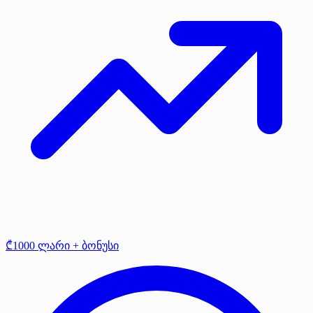
₾1000 ლარი + ბონუსი