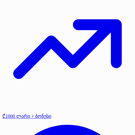
₾1000 ლარი + ბონუსი