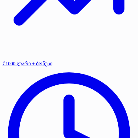
₾1000 ლარი + ბონუსი