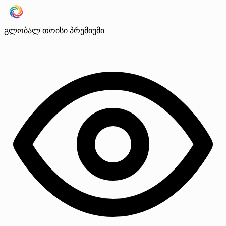
გლობალ თოისი
პრემიუმი