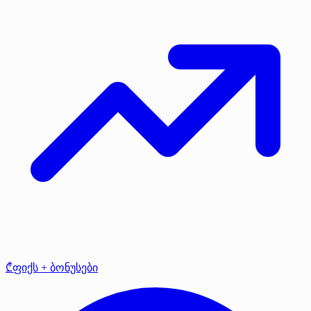
₾ფიქს + ბონუსები