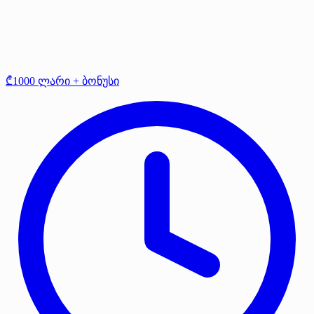
₾1000 ლარი + ბონუსი