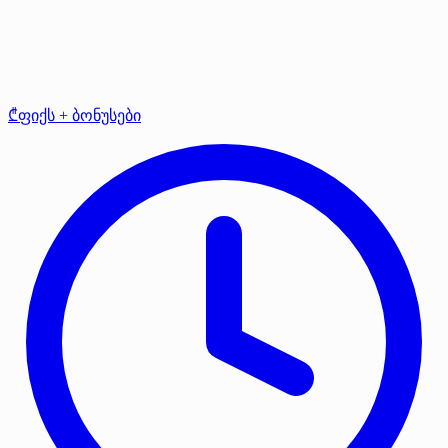
₾ფიქს + ბონუსები