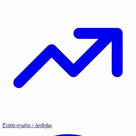
₾1000 ლარი + ბონუსი