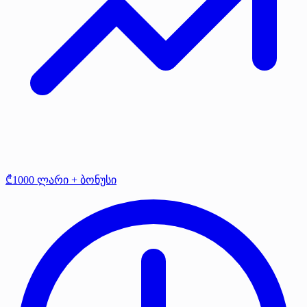
₾1000 ლარი + ბონუსი