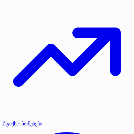
₾ფიქს + ბონუსები