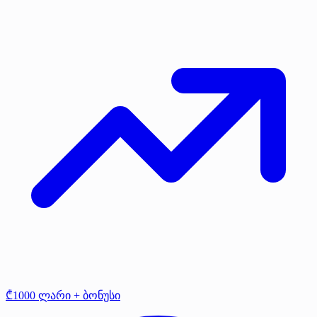
₾1000 ლარი + ბონუსი