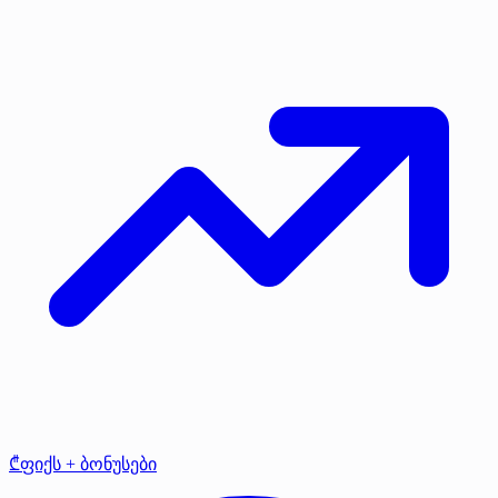
₾ფიქს + ბონუსები