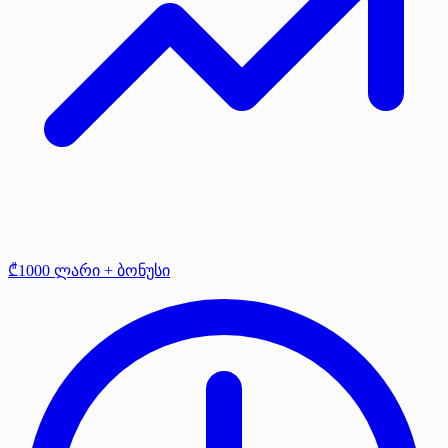
₾1000 ლარი + ბონუსი