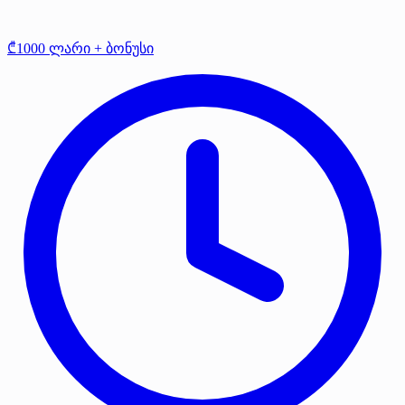
₾1000 ლარი + ბონუსი