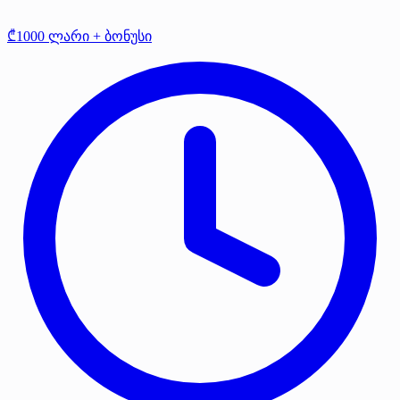
₾1000 ლარი + ბონუსი