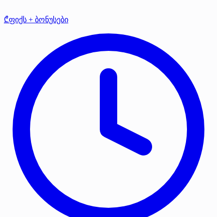
₾ფიქს + ბონუსები