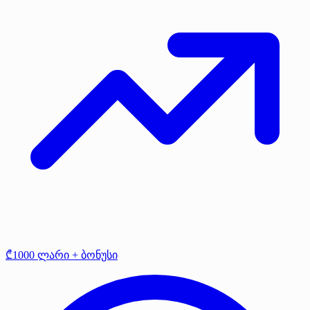
₾1000 ლარი + ბონუსი