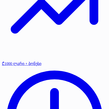
₾1000 ლარი + ბონუსი