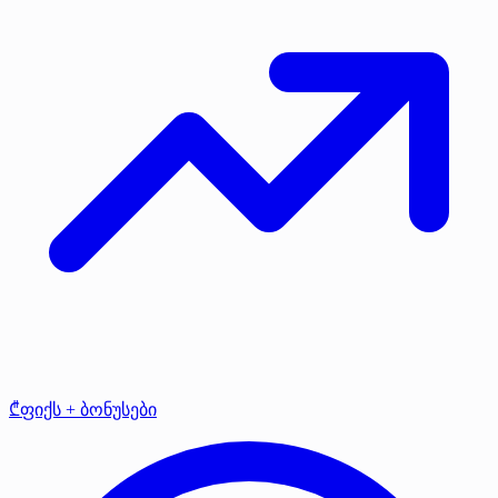
₾ფიქს + ბონუსები