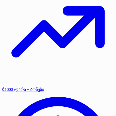
₾1000 ლარი + ბონუსი