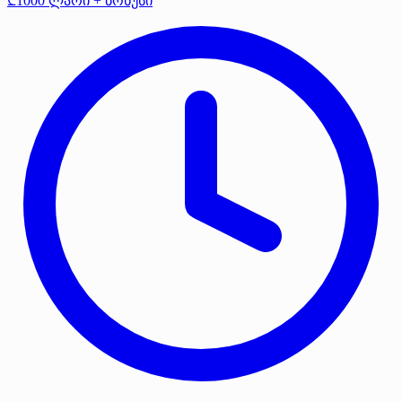
₾1000 ლარი + ბონუსი