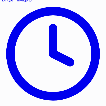
₾ფიქს + ბონუსები