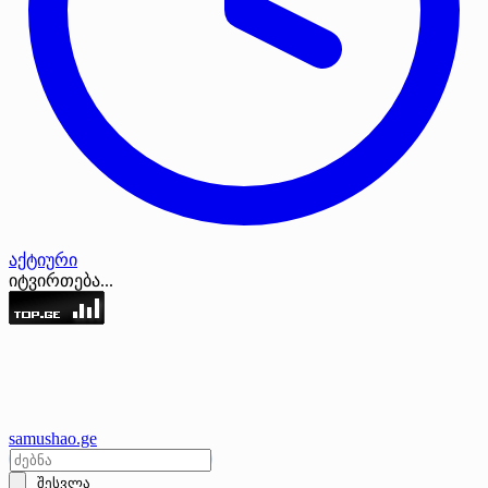
აქტიური
იტვირთება...
samushao
.ge
შესვლა