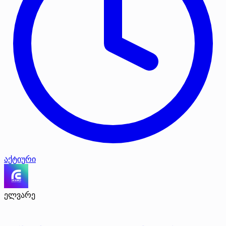
აქტიური
ელვარე