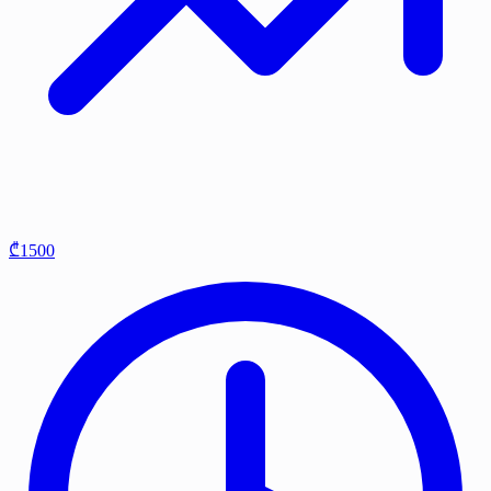
₾1500