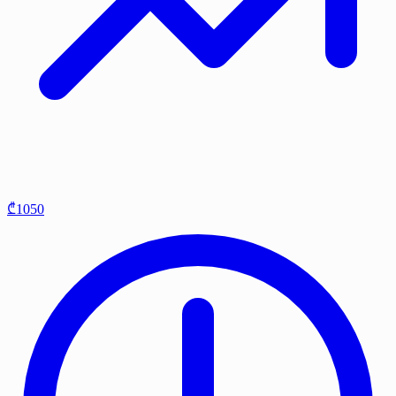
₾1050