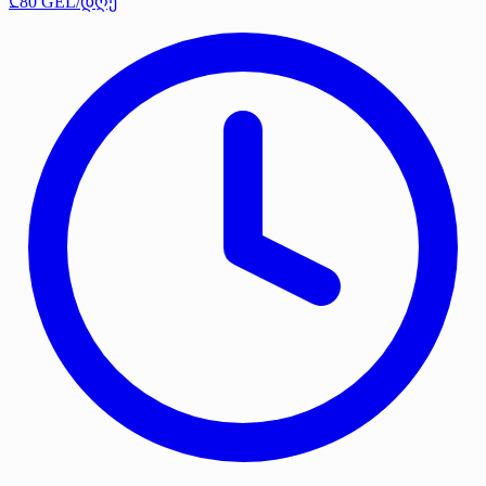
₾80 GEL/დღე