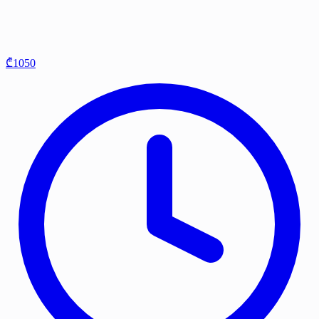
₾1050