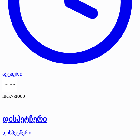
აქტიური
luckygroup
დისპეტჩერი
დისპეტჩერი