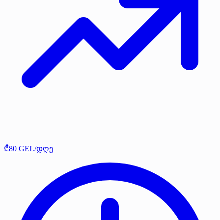
₾80 GEL/დღე