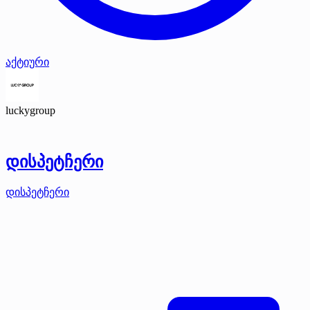
აქტიური
luckygroup
დისპეტჩერი
დისპეტჩერი