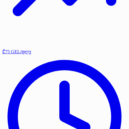
₾75 GEL/დღე