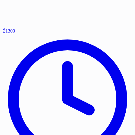
₾1300