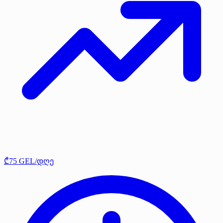
₾75 GEL/დღე