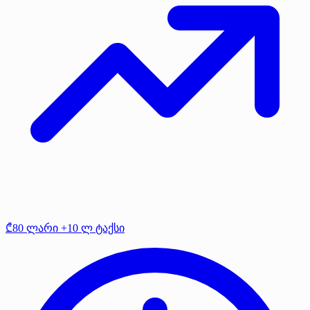
₾80 ლარი +10 ლ ტაქსი