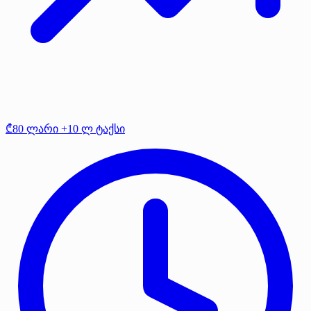
₾80 ლარი +10 ლ ტაქსი