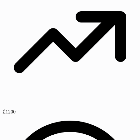
₾1200