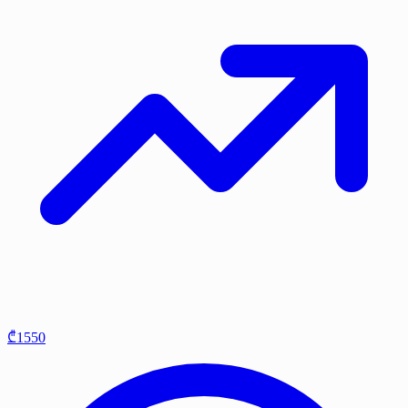
₾1550