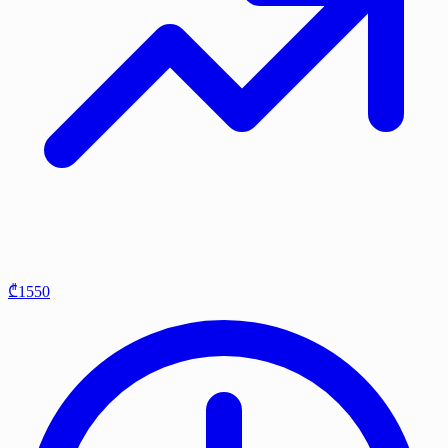
₾1550