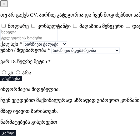
×
samushao
.ge
შესვლა
თუ არ გაქვს CV, აირჩიე კატეგორია და ჩვენ მოგიძებნით სა
მოლარე
კონსულტანტი
მაღაზიის მენეჯერი
და
ყველა
- 673
Remote Worldwide
- 289
დღევანდელი
- 12
ფავორ
მზარეულის ვაკანსიები თბილისში
ქალაქი
*
უბანი / მდებარეობა
*
ვარ 18-წელზე მეტის
*
კი
არა
City Chicken
გაგზავნა
პრემიუმი
ინფორმაცია მიღებულია.
ჩვენ ვეცდებით მაქსიმალურად სწრაფად ვიპოვოთ კომპანი
მზად იყავით ზარისთვის.
წარმატებებს გისურვებთ
კარგი