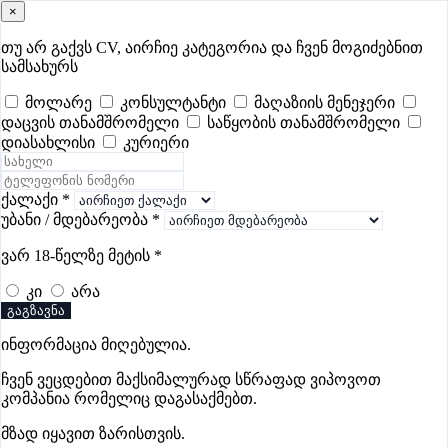
×
samushao
.ge
შესვლა
თუ არ გაქვს CV, აირჩიე კატეგორია და ჩვენ მოგიძებნით
სამსახურს
ყველა
- 736
Remote Worldwide
- 289
დღევანდელი
- 0
მოლარე
კონსულტანტი
მაღაზიის მენეჯერი
დაცვის თანამშრომელი
საწყობის თანამშრომელი
ფავორიტები
პოპულარული
- 400
შენთვის ამორჩეული
- 0
დიასახლისი
კურიერი
CV გარეშე მიგიღებენ
- 1
უმაღლესი ანაზღაურება
- 360
შენი CV ერგება
- —
ქალაქი
*
უბანი / მდებარეობა
*
მზარეულის ვაკანსიები რუსთავში
ვარ 18-წელზე მეტის
*
კი
არა
ვაკანსიები არ მოიძებნა „მზარეულის ვაკანსიები
გაგზავნა
რუსთავში“-ით, მაგრამ იხილეთ სხვა ვაკანსიები
ინფორმაცია მიღებულია.
ჩვენ ვეცდებით მაქსიმალურად სწრაფად ვიპოვოთ
კომპანია რომელიც დაგასაქმებთ.
Eurobrand
მზად იყავით ზარისთვის.