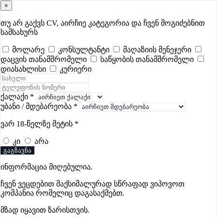
×
samushao
.ge
შესვლა
თუ არ გაქვს CV, აირჩიე კატეგორია და ჩვენ მოგიძებნით
სამსახურს
ყველა
- 630
Remote Worldwide
- 293
დღევანდელი
- 0
მოლარე
კონსულტანტი
მაღაზიის მენეჯერი
დაცვის თანამშრომელი
საწყობის თანამშრომელი
ფავორიტები
პოპულარული
- 400
შენთვის ამორჩეული
- 0
დიასახლისი
კურიერი
CV გარეშე მიგიღებენ
- 1
უმაღლესი ანაზღაურება
- 330
შენი CV ერგება
- —
ქალაქი
*
უბანი / მდებარეობა
*
ინჟინერიის ვაკანსიები ქუთაისში
ვარ 18-წელზე მეტის
*
კი
არა
ვაკანსიები არ მოიძებნა „ინჟინერიის ვაკანსიები
გაგზავნა
ქუთაისში“-ით, მაგრამ იხილეთ სხვა ვაკანსიები
ინფორმაცია მიღებულია.
ჩვენ ვეცდებით მაქსიმალურად სწრაფად ვიპოვოთ
კომპანია რომელიც დაგასაქმებთ.
Gba Connect
მზად იყავით ზარისთვის.