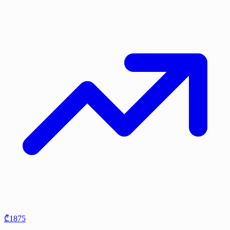
₾1875