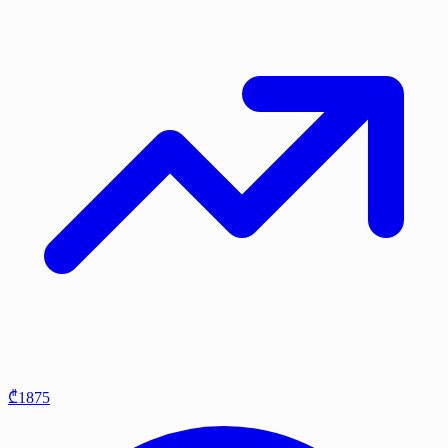
₾1875