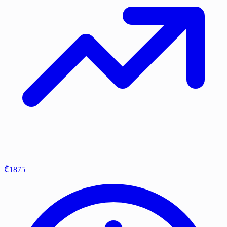
₾1875