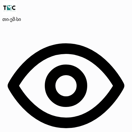
თი-ემ-სი