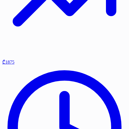
₾1875