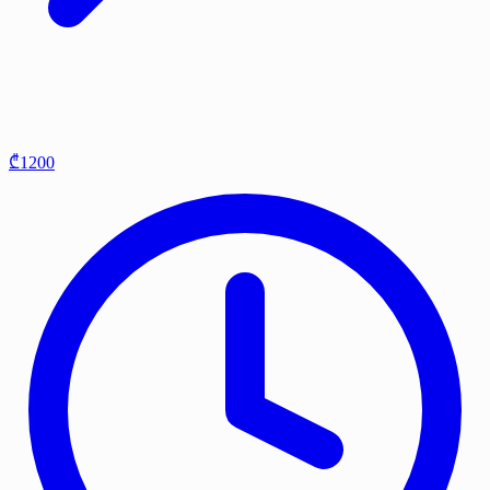
₾1200