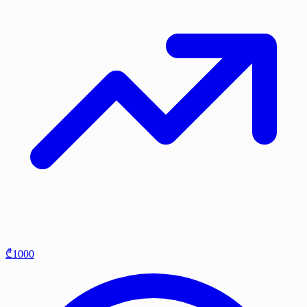
₾1000