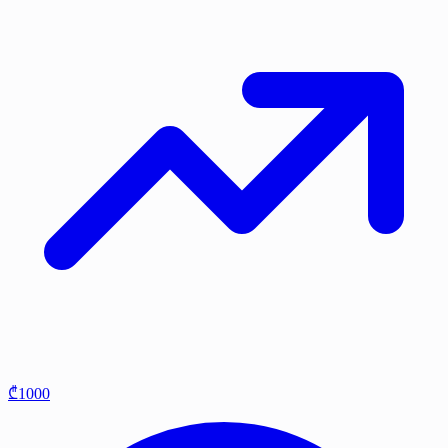
₾1000