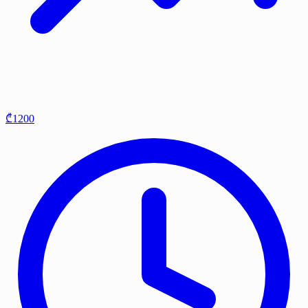
₾1200