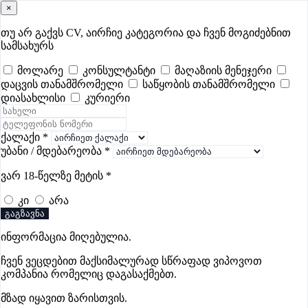
×
samushao
.ge
შესვლა
თუ არ გაქვს CV, აირჩიე კატეგორია და ჩვენ მოგიძებნით
სამსახურს
ყველა
- 617
Remote Worldwide
- 293
დღევანდელი
- 1
მოლარე
კონსულტანტი
მაღაზიის მენეჯერი
დაცვის თანამშრომელი
საწყობის თანამშრომელი
ფავორიტები
პოპულარული
- 400
შენთვის ამორჩეული
- 0
დიასახლისი
კურიერი
CV გარეშე მიგიღებენ
- 1
უმაღლესი ანაზღაურება
- 326
შენი CV ერგება
- —
ქალაქი
*
უბანი / მდებარეობა
*
სამედიცინოს ვაკანსიები თბილისში
ვარ 18-წელზე მეტის
*
კი
არა
ვაკანსიები არ მოიძებნა „სამედიცინოს ვაკანსიები
გაგზავნა
თბილისში“-ით, მაგრამ იხილეთ სხვა ვაკანსიები
ინფორმაცია მიღებულია.
ჩვენ ვეცდებით მაქსიმალურად სწრაფად ვიპოვოთ
კომპანია რომელიც დაგასაქმებთ.
Gba Connect
მზად იყავით ზარისთვის.