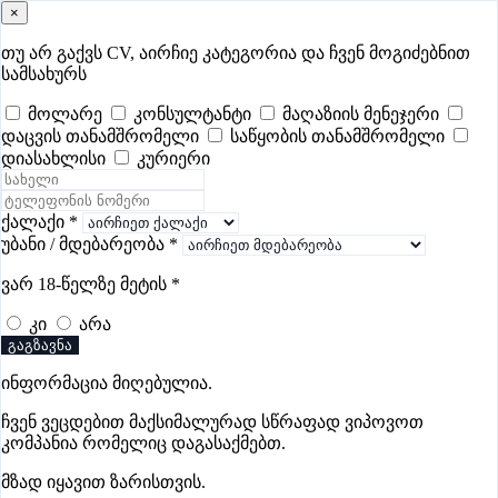
×
samushao
.ge
შესვლა
თუ არ გაქვს CV, აირჩიე კატეგორია და ჩვენ მოგიძებნით
სამსახურს
ყველა
- 503
Remote Worldwide
- 295
დღევანდელი
- 7
მოლარე
კონსულტანტი
მაღაზიის მენეჯერი
დაცვის თანამშრომელი
საწყობის თანამშრომელი
ფავორიტები
პოპულარული
- 400
შენთვის ამორჩეული
- 0
დიასახლისი
კურიერი
CV გარეშე მიგიღებენ
- 1
უმაღლესი ანაზღაურება
- 286
შენი CV ერგება
- —
ქალაქი
*
უბანი / მდებარეობა
*
მზარეულის ვაკანსიები ქუთაისში
ვარ 18-წელზე მეტის
*
კი
არა
ვაკანსიები არ მოიძებნა „მზარეულის ვაკანსიები
გაგზავნა
ქუთაისში“-ით, მაგრამ იხილეთ სხვა ვაკანსიები
ინფორმაცია მიღებულია.
ჩვენ ვეცდებით მაქსიმალურად სწრაფად ვიპოვოთ
კომპანია რომელიც დაგასაქმებთ.
გოუნეტი
მზად იყავით ზარისთვის.