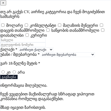
×
samushao
.ge
შესვლა
თუ არ გაქვს CV, აირჩიე კატეგორია და ჩვენ მოგიძებნით
სამსახურს
ყველა
- 349
Remote Worldwide
- 297
დღევანდელი
- 1
მოლარე
კონსულტანტი
მაღაზიის მენეჯერი
დაცვის თანამშრომელი
საწყობის თანამშრომელი
ფავორიტები
პოპულარული
- 349
შენთვის ამორჩეული
- 0
დიასახლისი
კურიერი
CV გარეშე მიგიღებენ
- 1
უმაღლესი ანაზღაურება
- 227
შენი CV ერგება
- —
ქალაქი
*
უბანი / მდებარეობა
*
მოლარე-კონსულტანტის ვაკანსიები
ვარ 18-წელზე მეტის
*
ბათუმში
კი
არა
გაგზავნა
ვაკანსიები არ მოიძებნა „მოლარე-კონსულტანტის
ინფორმაცია მიღებულია.
ვაკანსიები ბათუმში“-ით, მაგრამ იხილეთ სხვა ვაკანსიები
ჩვენ ვეცდებით მაქსიმალურად სწრაფად ვიპოვოთ
კომპანია რომელიც დაგასაქმებთ.
მზად იყავით ზარისთვის.
გოუნეტი