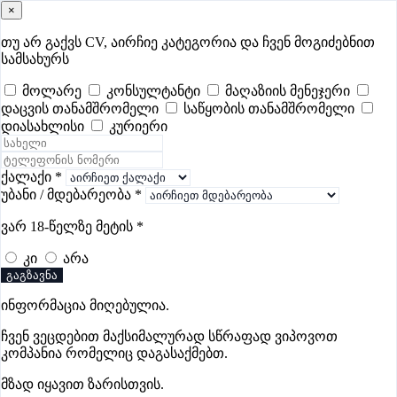
×
samushao
.ge
შესვლა
თუ არ გაქვს CV, აირჩიე კატეგორია და ჩვენ მოგიძებნით
სამსახურს
ყველა
- 630
Remote Worldwide
- 293
დღევანდელი
- 0
მოლარე
კონსულტანტი
მაღაზიის მენეჯერი
დაცვის თანამშრომელი
საწყობის თანამშრომელი
ფავორიტები
პოპულარული
- 400
შენთვის ამორჩეული
- 0
დიასახლისი
კურიერი
CV გარეშე მიგიღებენ
- 1
უმაღლესი ანაზღაურება
- 330
შენი CV ერგება
- —
ქალაქი
*
უბანი / მდებარეობა
*
მარკეტინგის ვაკანსიები თბილისში
ვარ 18-წელზე მეტის
*
კი
არა
გაგზავნა
ინფორმაცია მიღებულია.
Euro Step
ჩვენ ვეცდებით მაქსიმალურად სწრაფად ვიპოვოთ
კომპანია რომელიც დაგასაქმებთ.
მზად იყავით ზარისთვის.