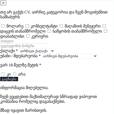
×
samushao
.ge
შესვლა
თუ არ გაქვს CV, აირჩიე კატეგორია და ჩვენ მოგიძებნით
სამსახურს
ყველა
- 737
Remote Worldwide
- 289
დღევანდელი
- 0
მოლარე
კონსულტანტი
მაღაზიის მენეჯერი
დაცვის თანამშრომელი
საწყობის თანამშრომელი
ფავორიტები
პოპულარული
- 400
შენთვის ამორჩეული
- 0
დიასახლისი
კურიერი
CV გარეშე მიგიღებენ
- 1
უმაღლესი ანაზღაურება
- 361
შენი CV ერგება
- —
ქალაქი
*
უბანი / მდებარეობა
*
HR ვაკანსიები ბათუმში
ვარ 18-წელზე მეტის
*
კი
არა
გაგზავნა
ინფორმაცია მიღებულია.
მეტროპოლ მენეჯმენტ
ჩვენ ვეცდებით მაქსიმალურად სწრაფად ვიპოვოთ
კომპანია რომელიც დაგასაქმებთ.
მზად იყავით ზარისთვის.