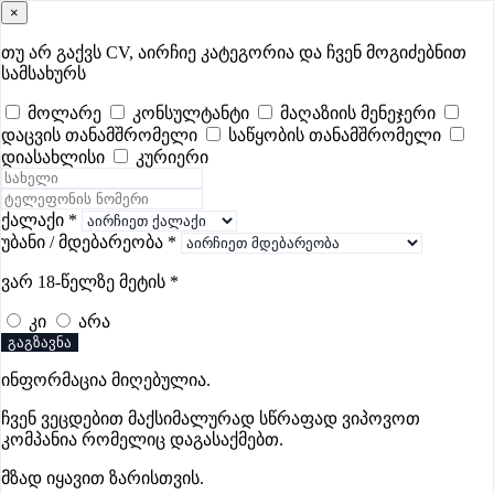
×
samushao
.ge
შესვლა
თუ არ გაქვს CV, აირჩიე კატეგორია და ჩვენ მოგიძებნით
სამსახურს
ყველა
- 421
Remote Worldwide
- 296
დღევანდელი
- 0
მოლარე
კონსულტანტი
მაღაზიის მენეჯერი
დაცვის თანამშრომელი
საწყობის თანამშრომელი
ფავორიტები
პოპულარული
- 400
შენთვის ამორჩეული
- 0
დიასახლისი
კურიერი
CV გარეშე მიგიღებენ
- 1
უმაღლესი ანაზღაურება
- 254
შენი CV ერგება
- —
ქალაქი
*
უბანი / მდებარეობა
*
ფაბრიკა, წარმოების ვაკანსიები
ვარ 18-წელზე მეტის
*
მცხეთაში
კი
არა
გაგზავნა
ვაკანსიები არ მოიძებნა „ფაბრიკა, წარმოების ვაკანსიები
ინფორმაცია მიღებულია.
მცხეთაში“-ით, მაგრამ იხილეთ სხვა ვაკანსიები
ჩვენ ვეცდებით მაქსიმალურად სწრაფად ვიპოვოთ
კომპანია რომელიც დაგასაქმებთ.
მზად იყავით ზარისთვის.
გოუნეტი