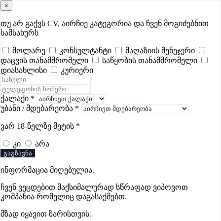
×
samushao
.ge
შესვლა
თუ არ გაქვს CV, აირჩიე კატეგორია და ჩვენ მოგიძებნით
სამსახურს
ყველა
- 349
Remote Worldwide
- 297
დღევანდელი
- 3
მოლარე
კონსულტანტი
მაღაზიის მენეჯერი
დაცვის თანამშრომელი
საწყობის თანამშრომელი
ფავორიტები
პოპულარული
- 349
შენთვის ამორჩეული
- 0
დიასახლისი
კურიერი
CV გარეშე მიგიღებენ
- 1
უმაღლესი ანაზღაურება
- 229
შენი CV ერგება
- —
ქალაქი
*
უბანი / მდებარეობა
*
დიასახლისის ვაკანსიები თბილისში
ვარ 18-წელზე მეტის
*
კი
არა
გაგზავნა
ინფორმაცია მიღებულია.
კარფური
ჩვენ ვეცდებით მაქსიმალურად სწრაფად ვიპოვოთ
პრემიუმი
კომპანია რომელიც დაგასაქმებთ.
მზად იყავით ზარისთვის.